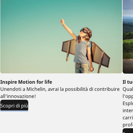
Inspire Motion for life
Il t
Unendoti a Michelin, avrai la possibilità di contribuire
Qual
all'innovazione!
l'op
Espl
Scopri di più
inte
carr
prof