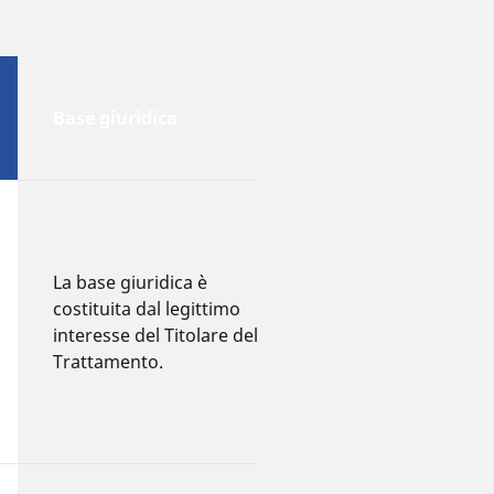
Periodo di
Base giuridica
conservazione
Conserveremo i
dati dell'account
La base giuridica è
per tutto il tempo
costituita dal legittimo
necessario a
interesse del Titolare del
gestire le
Trattamento.
applicazioni e / o
disattivare
l'account.