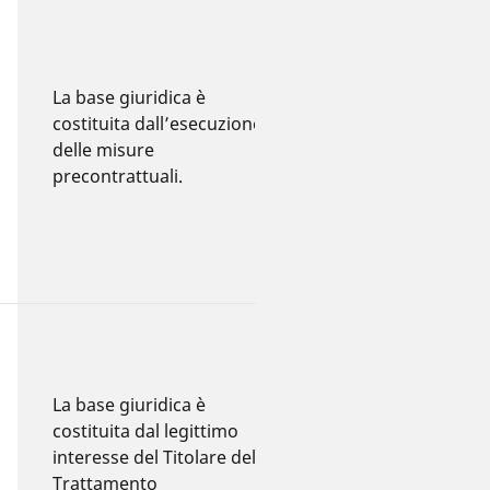
I dati delle
candidature
vengono
La base giuridica è
conservati per 12
costituita dall’esecuzione
mesi dopo il
delle misure
termine del
precontrattuali.
processo di
selezione (ultimo
contatto con il
candidato).
I dati verranno
conservati per il
La base giuridica è
tempo necessario
costituita dal legittimo
a rispondere alle
interesse del Titolare del
tue questioni. Una
Trattamento
volta risolto il