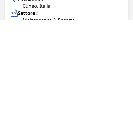
Cuneo, Italia
Settore :
Maintenance & Energy
Contratto :
Contratto a tempo determinato (tempo
determinato)
Home Michelin Career
Trova il tuo lavoro con Michelin!