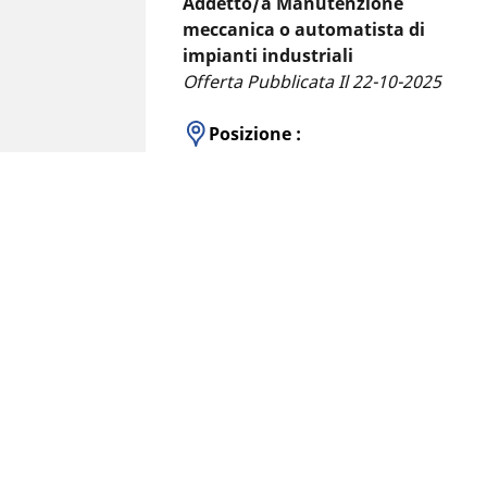
Addetto/a Manutenzione
meccanica o automatista di
impianti industriali
Offerta Pubblicata Il 22-10-2025
Posizione :
Cuneo, Italia
Settore :
Maintenance & Energy
Contratto :
Contratto a tempo
determinato (tempo
determinato)
Home Michelin Career
Trova il tuo lavoro c